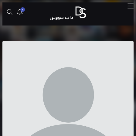
0
داب سورس