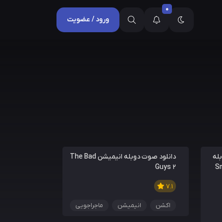
0
ورود / عضویت
له
دانلود صوت دوبله انیمیشن The Bad
Guys 2
7.1
اکشن
انیمیشن
ماجراجویی