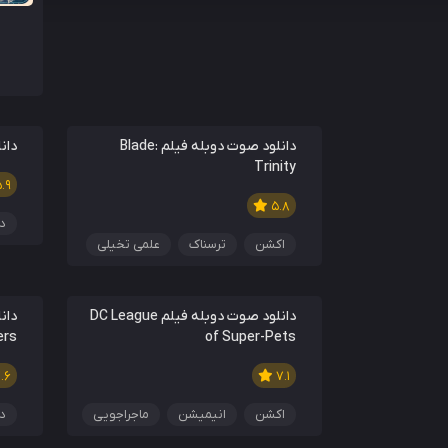
دانلود صوت دوبله فیلم Blade:
دانل
Trinity
.9
5.8
در
اکشن
ترسناک
علمی تخیلی
دانلود صوت دوبله فیلم DC League
ers
of Super-Pets
.6
7.1
اکشن
انیمیشن
ماجراجویی
در