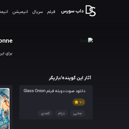
داب سورس
فیلم
سریال
انیمیشن
انیمه
onne
برای ای
آثار این گوینده/بازیگر
دانلود صوت دوبله فیلم Glass Onion
7.1
جنایی
درام
کمدی