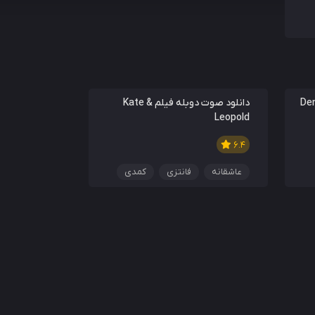
Dennis th
دانلود صوت دوبله فیلم Kate &
Leopold
6.4
عاشقانه
فانتزی
کمدی