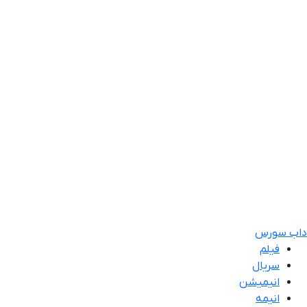
داب سورس
فیلم
سریال
انیمیشن
انیمه