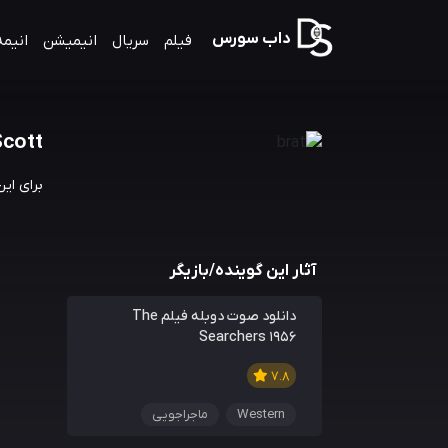
داب سورس
فیلم
سریال
انیمیشن
انیمه
Scott
برای ای
آثار این گوینده/بازیگر
دانلود صوت دوبله فیلم The
Searchers 1956
7.8
Western
ماجراجویی