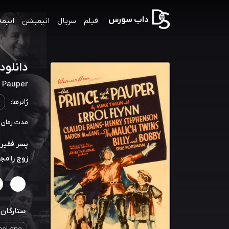
داب سورس
فیلم
سریال
انیمیشن
انیمه
دانلود صوت د
e Pauper
ژانرها:
مدت زمان: 118 دقیق
پسر فقیری 
زوج را مجب
ستارگان: