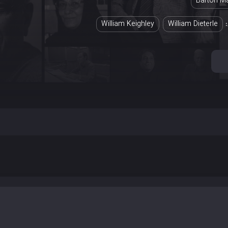
Barton M
William Keighley
William Dieterle