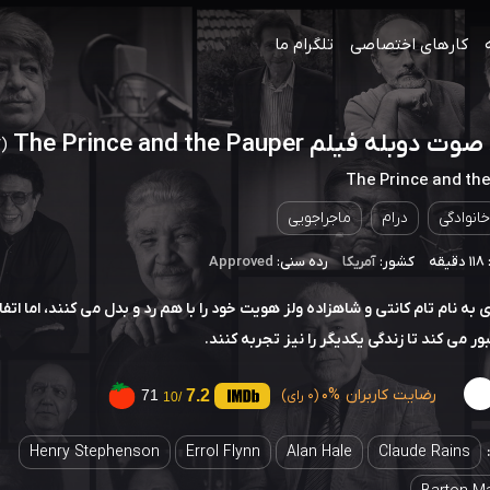
کارهای اختصاصی
تلگرام ما
وبله فیلم The Prince and the Pauper
(1937)
The Prince and th
خانوادگی
درام
ماجراجویی
ه
کشور:
آمریکا
رده سنی:
Approved
به نام تام کانتی و شاهزاده ولز هویت خود را با هم رد و بدل می کنند، اما اتف
ور می کند تا زندگی یکدیگر را نیز تجربه کنند.
رضایت کاربران
0%
7.2
71
(0 رای)
/10
Henry Stephenson
Errol Flynn
Alan Hale
Claude Rains