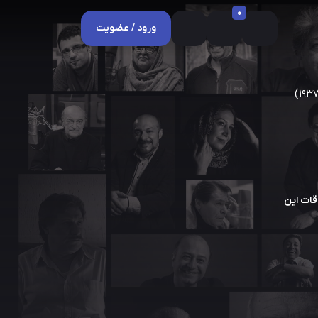
0
ورود / عضویت
اقات این