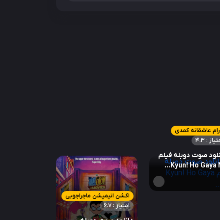
ام عاشقانه کمدی
تیاز : 4.3
لود صوت دوبله فیلم
Kyun! Ho Gaya 
اکشن انیمیشن ماجراجویی
امتیاز : 6.7