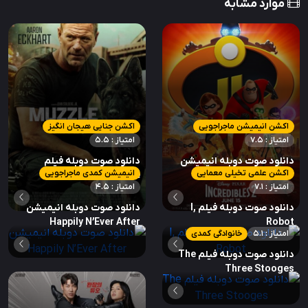
موارد مشابه
اکشن انیمیشن ماجراجویی
اکشن جنایی هیجان انگیز
امتیاز : 7.5
امتیاز : 5.5
دانلود صوت دوبله انیمیشن
دانلود صوت دوبله فیلم
اکشن علمی تخیلی معمایی
انیمیشن کمدی ماجراجویی
Muzzle
Incredibles 2
امتیاز : 7.1
امتیاز : 4.5
دانلود صوت دوبله فیلم I,
دانلود صوت دوبله انیمیشن
Happily N’Ever After
Robot
امتیاز : 5.1
خانوادگی کمدی
دانلود صوت دوبله فیلم The
Three Stooges