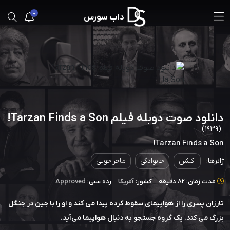
0
داب سورس
دانلود صوت دوبله فیلم Tarzan Finds a Son!
(1939)
Tarzan Finds a Son!
ژانرها:
اکشن
خانوادگی
ماجراجویی
مدت زمان: 82 دقیقه
کشور:
آمریکا
رده سنی:
Approved
تارزان پسری را از هواپیمای سقوط کرده پیدا می کند و او را با جین در جنگل
بزرگ می کند. یک گروه جستجو به دنبال هواپیما می‌آید.