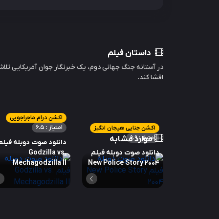
داستان فیلم
در آستانه جنگ جهانی دوم، یک خبرنگار جوان آمریکایی تلاش
افشا کند.
اکشن درام ماجراجویی
امتیاز : 6.5
اکشن جنایی هیجان انگیز
امتیاز : 6.9
موارد مشابه
دانلود صوت دوبله فیلم
دانلود صوت دوبله فیلم
Godzilla vs.
Mechagodzilla II
New Police Story 2004