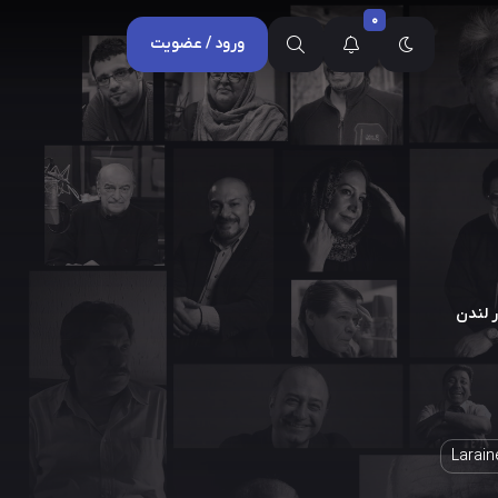
0
ورود / عضویت
ر لندن
Larain