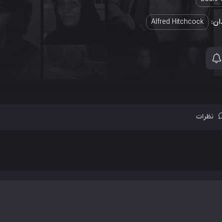
ان:
Alfred Hitchcock
نظرات