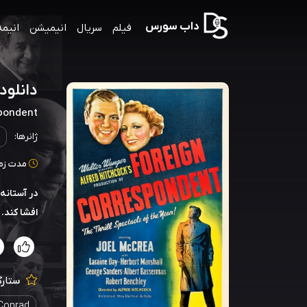
داب سورس
فیلم
سریال
انیمیشن
انیمه
دانلود صوت 
pondent
ژانرها:
مدت زمان: 120
در آستانه
افشا کند.
ستارگ
Conrad