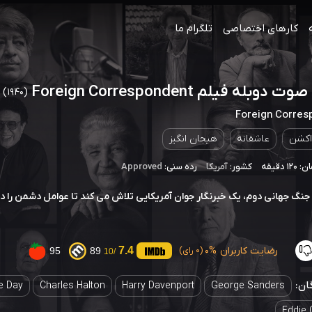
کارهای اختصاصی
تلگرام ما
دوبله فیلم Foreign Correspondent
(1940)
Foreign Corres
اکشن
عاشقانه
هیجان انگیز
 دقیقه
کشور:
آمریکا
رده سنی:
Approved
 جنگ جهانی دوم، یک خبرنگار جوان آمریکایی تلاش می کند تا عوامل دشمن را د
رضایت کاربران
0%
7.4
95
89
(0 رای)
/10
ان:
e Day
Charles Halton
Harry Davenport
George Sanders
Eddie 