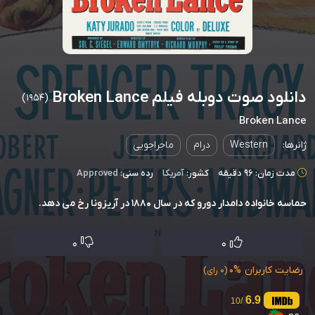
دانلود صوت دوبله فیلم Broken Lance
(1954)
Broken Lance
ژانرها:
Western
درام
ماجراجویی
مدت زمان: 96 دقیقه
کشور:
آمریکا
رده سنی:
Approved
حماسه خانواده دامدار دورو که در سال 1880 در آریزونا رخ می دهد.
0
0
رضایت کاربران
0%
(0 رای)
6.9
/10