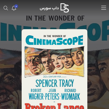
0
داب سورس