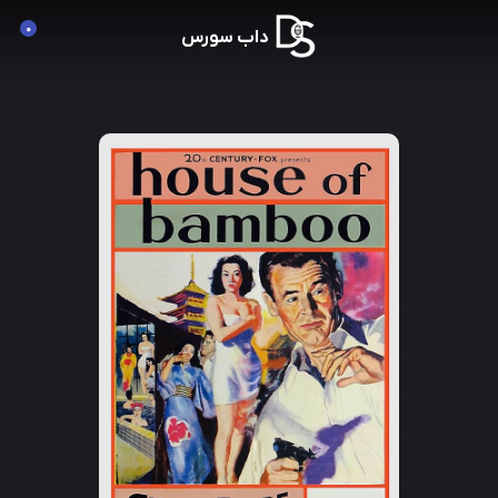
0
داب سورس