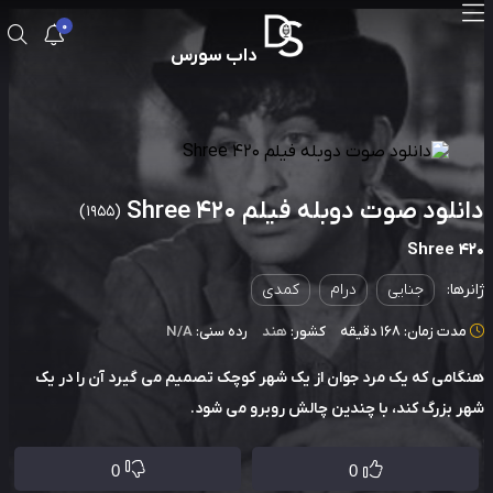
0
داب سورس
نلود صوت دوبله فیلم Shree 420
(1955)
Shree 4
رها:
جنایی
درام
کمدی
دت زمان: 168 دقیقه
کشور:
هند
رده سنی:
N/A
امی که یک مرد جوان از یک شهر کوچک تصمیم می گیرد آن را در یک
 بزرگ کند، با چندین چالش روبرو می شود.
0
0