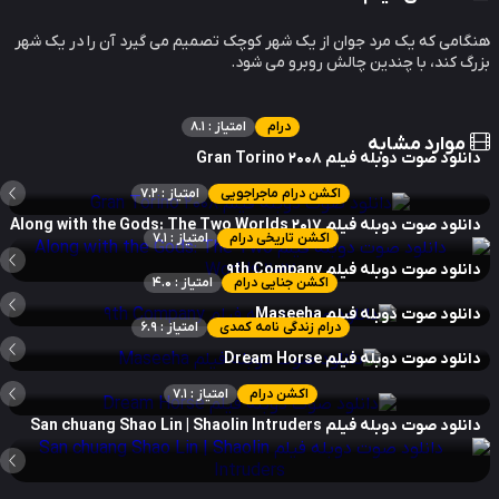
امی که یک مرد جوان از یک شهر کوچک تصمیم می گیرد آن را در یک شهر
گ کند، با چندین چالش روبرو می شود.
درام
امتیاز : 8.1
موارد مشابه
نلود صوت دوبله فیلم Gran Torino 2008
اکشن درام ماجراجویی
امتیاز : 7.2
لود صوت دوبله فیلم Along with the Gods: The Two Worlds 2017
اکشن تاریخی درام
امتیاز : 7.1
نلود صوت دوبله فیلم 9th Company
اکشن جنایی درام
امتیاز : 4.0
نلود صوت دوبله فیلم Maseeha
درام زندگی نامه کمدی
امتیاز : 6.9
نلود صوت دوبله فیلم Dream Horse
اکشن درام
امتیاز : 7.1
لود صوت دوبله فیلم San chuang Shao Lin | Shaolin Intruders