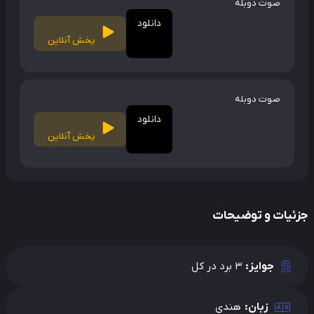
صوت دوبله
دانلود
پخش آنلاین
صوت دوبله
دانلود
پخش آنلاین
ئیات و توضیحات
جوایز:
3 برد در کل
زبان:
هندی