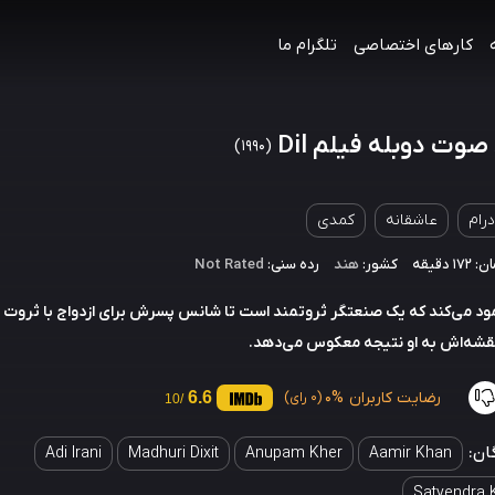
کارهای اختصاصی
تلگرام ما
صوت دوبله فیلم Dil
(1990)
درام
عاشقانه
کمدی
 دقیقه
کشور:
هند
رده سنی:
Not Rated
ود می‌کند که یک صنعتگر ثروتمند است تا شانس پسرش برای ازدواج با ثروت ر
نقشه‌اش به او نتیجه معکوس می‌دهد.
رضایت کاربران
0%
6.6
(0 رای)
/10
ان:
Adi Irani
Madhuri Dixit
Anupam Kher
Aamir Khan
Satyendra 