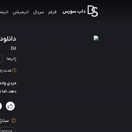
داب سورس
فیلم
سریال
انیمیشن
انیمه
دانلود 
Dil
ژانرها:
مدت زمان: 172
مردی وانم
دهد، اما 
ستارگ
Kapoor