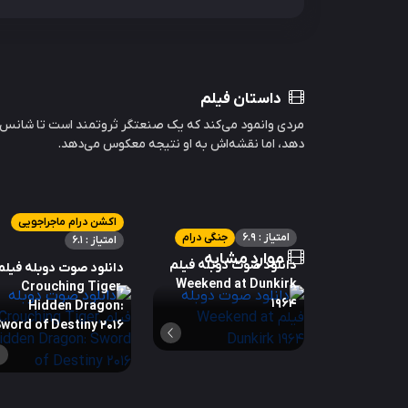
داستان فیلم
مردی وانمود می‌کند که یک صنعتگر ثروتمند است تا شانس پ
دهد، اما نقشه‌اش به او نتیجه معکوس می‌دهد.
اکشن درام ماجراجویی
امتیاز : 6.9
جنگی درام
امتیاز : 6.1
موارد مشابه
دانلود صوت دوبله فیلم
دانلود صوت دوبله فیلم
Weekend at Dunkirk
Crouching Tiger,
1964
Hidden Dragon:
word of Destiny 2016