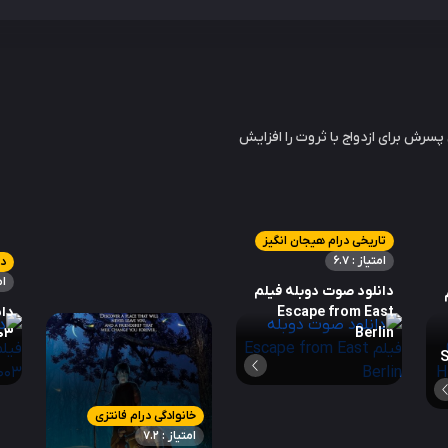
سرش برای ازدواج با ثروت را افزایش
تاریخی درام هیجان انگیز
امتیاز : 6.7
در
ام
دانلود صوت دوبله فیلم
Escape from East
دان
03
Berlin
S
خانوادگی درام فانتزی
امتیاز : 7.2