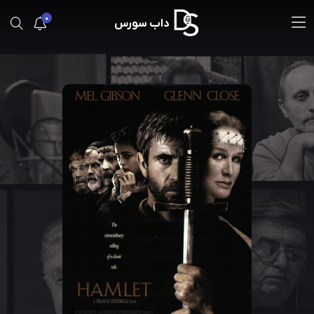
0
داب سورس