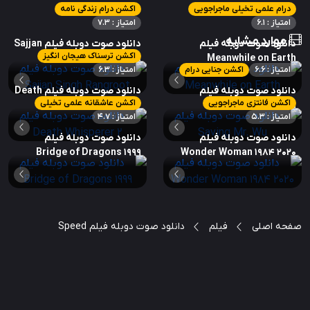
درام علمی تخیلی ماجراجویی
اکشن درام زندگی نامه
امتیاز : 6.1
امتیاز : 7.3
موارد مشابه
دانلود صوت دوبله فیلم
دانلود صوت دوبله فیلم Sajjan
اکشن ترسناک هیجان انگیز
Singh Rangroot
Meanwhile on Earth
امتیاز : 6.6
اکشن جنایی درام
امتیاز : 6.3
دانلود صوت دوبله فیلم
دانلود صوت دوبله فیلم Death
اکشن فانتزی ماجراجویی
اکشن عاشقانه علمی تخیلی
Whisperer 2
Saving Mr. Wu
امتیاز : 5.3
امتیاز : 4.7
دانلود صوت دوبله فیلم
دانلود صوت دوبله فیلم
Bridge of Dragons 1999
Wonder Woman 1984 2020
صفحه اصلی
فیلم
دانلود صوت دوبله فیلم Speed