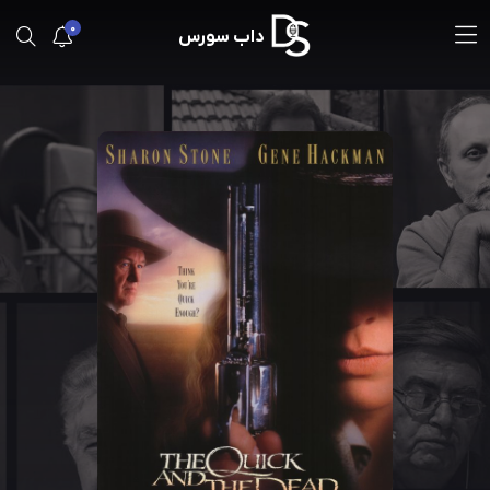
0
داب سورس