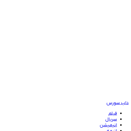
داب سورس
فیلم
سریال
انیمیشن