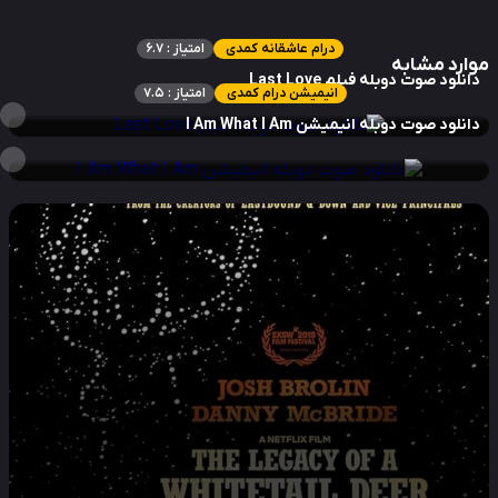
درام عاشقانه کمدی
امتیاز : 6.7
ارد مشابه
نلود صوت دوبله فیلم Last Love
انیمیشن درام کمدی
امتیاز : 7.5
نلود صوت دوبله انیمیشن I Am What I Am