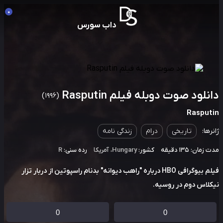
0
داب سورس
نلود صوت دوبله فیلم Rasputin
(1996)
Rasput
رها:
تاریخی
درام
زندگی نامه
مان: 135 دقیقه
کشور:
Hungary
،
آمریکا
رده سنی:
R
فیلم بیوگرافی HBO درباره "راهب دیوانه" بدنام راسپوتین از دربار تزار
لاس دوم در روسیه.
0
0