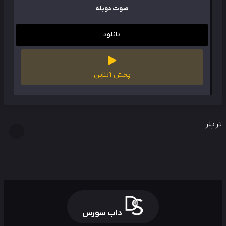
صوت دوبله
دانلود
پخش آنلاین
لر
داب سورس