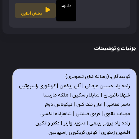
دانلود
پخش آنلاین
ئیات و توضیحات
گویندگان: (رسانه های تصویری)
زنده یاد حسین عرفانی | آلن ریکمن | گریگوری راسپوتین
شهلا ناظریان | شایلا راسکین | ملکه ماریسا
ناصر نظامی | ایان مک کلن | نیکولاس دوم
مهتاب تقوی | فردی فیلنلی | شاهزاده الکسی
زنده یاد پرویز ربیعی | دیوید وارنر | دکتر واتکین
افشین زینوری | کودی گریگوری راسپوتین