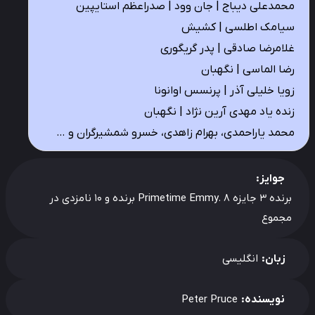
محمدعلی دیباج | جان وود | صدراعظم استایپین
سیامک اطلسی | کشیش
غلامرضا صادقی | پدر گریگوری
رضا الماسی | نگهبان
زویا خلیلی آذر | پرنسس اوانونا
زنده یاد مهدی آرین نژاد | نگهبان
محمد یاراحمدی، بهرام زاهدی، خسرو شمشیرگران و …
جوایز:
برنده 3 جایزه Primetime Emmy. 8 برنده و 10 نامزدی در
مجموع
زبان:
انگلیسی
نویسنده:
Peter Pruce