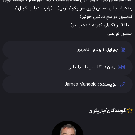
ه‌یاد جلال مقامی (تِری سِرپیکو / تونی) + (رابرت دبلیو. کَسِل /
یشِ مراسمِ تدفینِ جوئی)
ا آژیر (کارلی فوردِم / دخترِ لیز)
ین نورعلی
جوایز:
1 برد و 1 نامزدی
زبان:
انگلیسی، اسپانیایی
نویسنده:
James Mangold
گویندگان/بازیگران