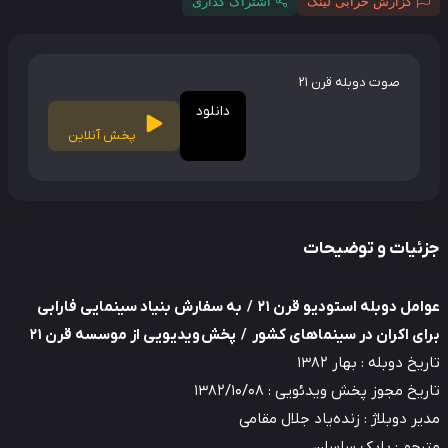
گزارش خرابی لینک
اشتراک گذاری
صوت دوبله قرن 21
دانلود
پخش آنلاین
ئیات و توضیحات
عوامل دوبله استودیو قرن 21 / به سفارش بنیاد سینمایی فارابی
ی اکران در سینماهای کشور / پخش ویدیویی از موسسه قرن 21
یخ دوبله : بهار ۱۳۸۲
یخ مجوز پخش ویدئویی : ۱۳۸۲/۱۰/۰۸
ر دوبلاژ : زنده‌یاد جلال مقامی
رجم : بابک ساسان