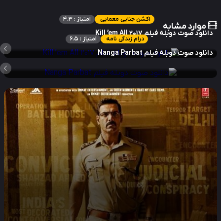
اکشن جنایی معمایی
امتیاز : 4.3
موارد مشابه
نلود صوت دوبله فیلم Kill ’em All 2017
درام زندگی نامه
امتیاز : 6.5
نلود صوت دوبله فیلم Nanga Parbat