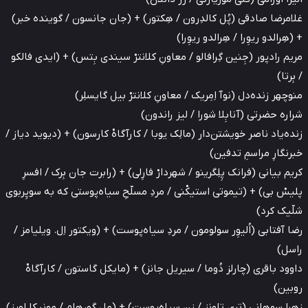
مرضا صادقی (پُل کالدِرون / هِکتور) + (جان جانسون / گوینده خبر)
هِرالدو ریوِرا / هِرالدو ریوِرا)
م رادپور (جِنین گِرافالو / معاونِ کلانترْ سیندی بِتس) + (ایدی فالکو
رتا)
چهر زنده‌دل (نوآ اِمِریک / معاونِ کلانترْ بیل گایسلِر)
ره حضرتی (آنابِلا شورا / لیز راندون)
ه‌یاد ناصر خویشتن‌دار (مالِک یوبا / کارآگاهْ کارسون) + (دیوید دیاز /
نگارِ مراسمِ تدفین)
م بیانی (فرانک پِلِگرینو / شهردارْ فارِلی) + (رابرت جان بِرک / افسرِ
سْ بی) + (تیموتی استیکْنی / مردِ مسلّحِ سیاه‌پوستی که به سوپِربوی
یک کرد)
 آفتابی (اُلیوِر سولومون / مردِ سیاه‌پوست) + (ویکتور اِل. ویلیامز /
سل)
ود باقری (چارلز دُوما / سیریل جانز) + (مایکل گاستون / کارآگاهْ
بین)
ا سوهانی (تِری تاونز / زنِ سیاه‌پوست) + (مِل گورهام / مونیکا لوپز)