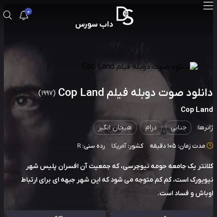
0
داب سورس
نلود صوت دوبله فیلم Cop Land
(1997)
Cop La
رها:
جنایی
درام
هیجان انگیز
دت زمان: 105 دقیقه
کشور:
آمریکا
رده سنی:
R
نتر یک جامعه حومه نیوجرسی، که جمعیت آن افسران پلیس شهر
یورک است، کم کم متوجه می شود که این شهر جبهه ای برای ارتباط
اش و فساد است.