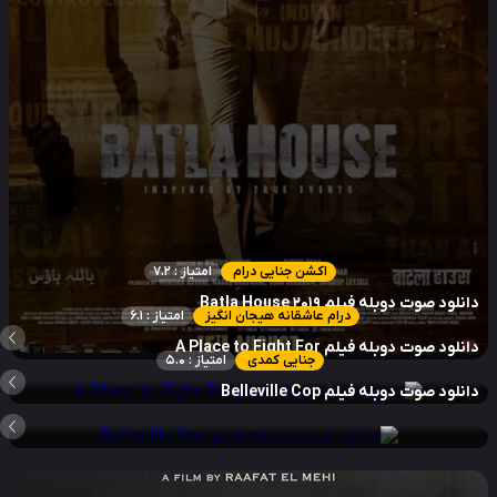
اکشن جنایی درام
امتیاز : 7.2
نلود صوت دوبله فیلم Batla House 2019
درام عاشقانه هیجان انگیز
امتیاز : 6.1
نلود صوت دوبله فیلم A Place to Fight For
جنایی کمدی
امتیاز : 5.0
نلود صوت دوبله فیلم Belleville Cop