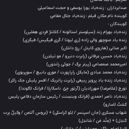
برداران : زنده‌یاد یورا یوسفی و حجت اسماعیلی
نده نام مکان‌ فیلم : زنده‌یاد جلال مقامی
ندگان :
ه‌یاد بهرام زند (سیلوستر استالونه / کلانترْ فرِدی هِفلین)
ه یاد منوچهر والی زاده (ری لیوتا / گَری فیگیس/ فیگزی)
ر منانی (هاروی کایتل / رِیْ دانلان)
ه‌یاد حسین عرفانی (رابرت دنیرو / مو تیلدِن)
رمحمد صمصامی (پیتر بِرگ / جوئی راندون)
ه‌یاد محمد عبادی (مایکل راپاپورت / موری بابیچ / سوپِربوی)
ه‌یاد زنده یاد پرویز ربیعی (رابرت پاتریک / افسرِ پلیسْ جک راکِر)
ج (غلامرضا) مهرزادیان (آرتور جِیْ. ناسکارِلا / فرانک لاگوندا)
ه‌یاد ناصر احمدی (فرانک وینسِنت / رئیسِ سازمانِ دفاعیِ پلیسِ
ْ لاسارو)
ب عسکری (جان اسپنسر / لِئو کراسکی) + (بروس آلتمن / وکیلْ بِرت
دِل) + (مِتُد مَن / شاندِل)
زا اورامی (کَتی موریارتی / رُز دانلان)