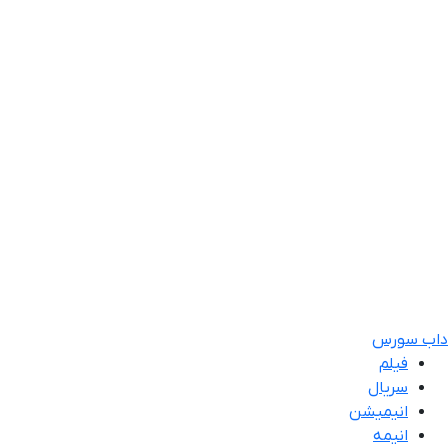
داب سورس
فیلم
سریال
انیمیشن
انیمه