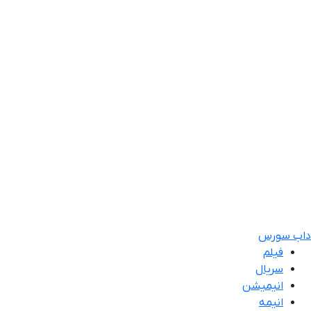
داب سورس
فیلم
سریال
انیمیشن
انیمه