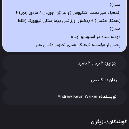
صدا))
زنده‌یاد علی‌محمد اشکبوس (والتر کِیْ. جوردن / مزدور اِدی) +
(همکار مکس) + (بخش اورژانس بیمارستان نیویورک (فقط
صدا))
دوبله شده در استودیو آویژه
پخش از مؤسسه فرهنگی هنری تصویر دنیای هنر
جوایز:
2 برد و 2 نامزد
زبان:
انگلیسی
نویسنده:
Andrew Kevin Walker
یندگان/بازیگران