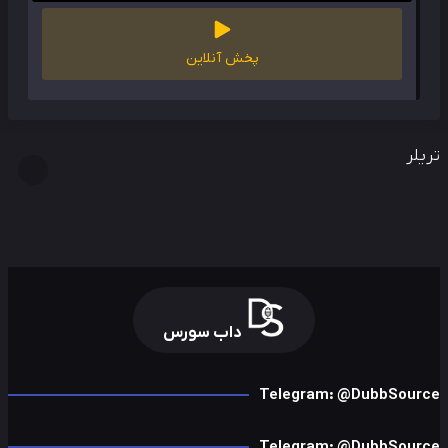
پخش آنلاین
لر
داب سورس
Telegram: @DubbSour
Telegram: @DubbSour