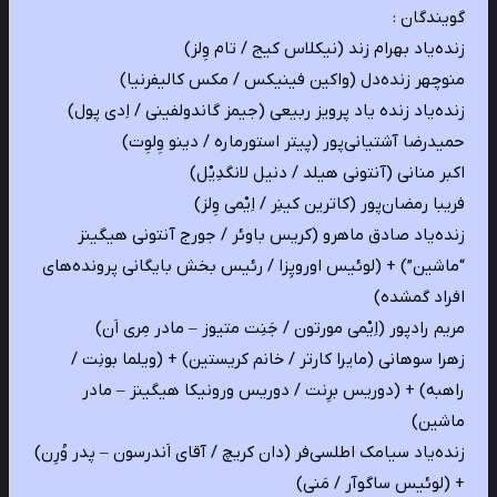
گویندگان :
زنده‌یاد بهرام زند (نیکلاس کیج / تام وِلز)
منوچهر زنده‌دل (واکین فینیکس / مکس کالیفرنیا)
زنده‌یاد زنده یاد پرویز ربیعی (جیمز گاندولفینی / اِدی پول)
حمیدرضا آشتیانی‌پور (پیتر استورماره / دینو وِلوِت)
اکبر منانی (آنتونی هیلد / دنیل لانگدِیْل)
فریبا رمضان‌پور (کاترین کینِر / اِیْمی وِلز)
زنده‌یاد صادق ماهرو (کریس باوئر / جورج آنتونی هیگینز
“ماشین”) + (لوئیس اوروپِزا / رئیس بخش بایگانی پرونده‌های
افراد گمشده)
مریم رادپور (اِیْمی مورتون / جَنِت متیوز – مادر مِری اَن)
زهرا سوهانی (مایرا کارتر / خانم کریستین) + (ویلما بونِت /
راهبه) + (دوریس برِنت / دوریس ورونیکا هیگینز – مادر
ماشین)
زنده‌یاد سیامک اطلسی‌فر (دان کریچ / آقای اَندرسون – پدر وُرِن)
+ (لوئیس ساگوآر / مَنی)