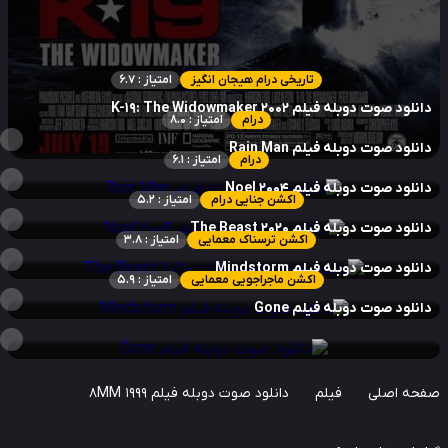
تاریخی درام هیجان انگیز
امتیاز : 6.7
نلود صوت دوبله فیلم K-19: The Widowmaker 2002
درام
امتیاز : 8.0
نلود صوت دوبله فیلم Rain Man
درام
امتیاز : 6.1
نلود صوت دوبله فیلم Noel 2004
اکشن جنایی درام
امتیاز : 5.2
نلود صوت دوبله فیلم The Beast 2020
اکشن ترسناک معمایی
امتیاز : 3.8
نلود صوت دوبله فیلم Mindstorm
اکشن ماجراجویی معمایی
امتیاز : 5.9
نلود صوت دوبله فیلم Gone
حه اصلی
فیلم
دانلود صوت دوبله فیلم 8MM 1999