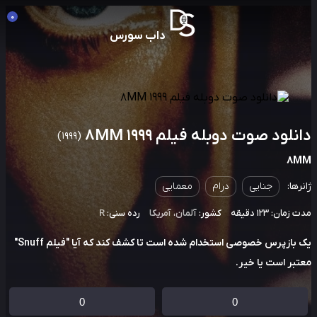
0
داب سورس
نلود صوت دوبله فیلم 8MM 1999
(1999)
8
رها:
جنایی
درام
معمایی
مان: 123 دقیقه
کشور:
آلمان
،
آمریکا
رده سنی:
R
یک بازپرس خصوصی استخدام شده است تا کشف کند که آیا "فیلم Snuff"
بر است یا خیر.
0
0