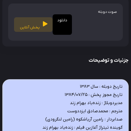
صوت دوبله
دانلود
پخش آنلاین
ئیات و توضیحات
تاریخ دوبله : سال ۱۳۸۳
تاریخ مجوز پخش : ۱۳۸۴/۰۷/۲۵
مدیردوبلاژ : زنده‌یاد بهرام زند
مترجم : محمدصادق ایزددوست
صدابردار : رامین آریاشکوه (رامین لنگرودی)
گوینده تیتراژ آغازین فیلم : زنده‌یاد بهرام زند