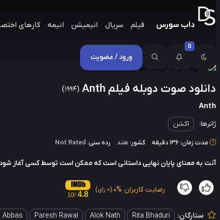
داب سورس
فیلم
سریال
انیمیشن
انیمه
کارهای اختص
0
ورود / عضویت
دانلود صوت دوبله فیلم Anth
(1994)
Anth
ژانرها:
اکشن
مدت زمان: 136 دقیقه
کشور:
هند
رده سنی:
Not Rated
آنت به معنای پایان نهایی داستانی است که ممکن است توسط کسی آغاز شود 
رضایت کاربران
0%
(0 رای)
4.8
/10
ستارگان:
 Abbas
Paresh Rawal
Alok Nath
Rita Bhaduri