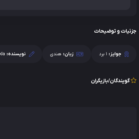
جزئیات و توضیحات
جوایز:
1 برد
زبان:
هندی
نویسنده:
kla
گویندگان/بازیگران