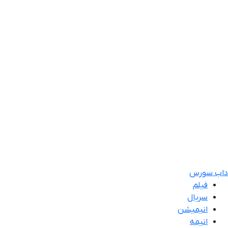
داب سورس
فیلم
سریال
انیمیشن
انیمه