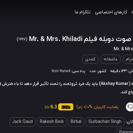
کارهای اختصاصی
تلگرام ما
 دوبله فیلم Mr. & Mrs. Khiladi
(1997)
Mr. & Mrs
درام
عاشقانه
کمدی
 دقیقه
کشور:
هند
رده سنی:
Not Rated
یک شلخته (Akshay Kumar) باید یک مرد ثروتمند را تحت تأثیر قرار دهد تا با دخت
واج کند.
رضایت کاربران
0%
6.3
(0 رای)
/10
ان:
Jack Gaud
Rakesh Bedi
Birbal
Gurbachan Singh
Paresh