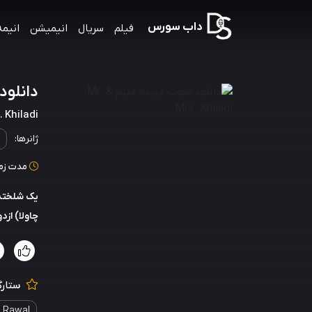
داب سورس
فیلم
سریال
انیمیشن
انیمه
دانلود صوت
. Khiladi
ژانرها:
مدت زمان: 133
چاولا) ازد
ستارگ
 Rawal