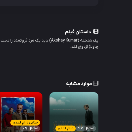
داستان فیلم
یک شلخته (Akshay Kumar) باید یک مرد ثرو
چاولا) ازدواج کند.
موارد مشابه
جنایی درام کمدی
امتیاز : 6.7
درام کمدی
امتیاز : 6.9