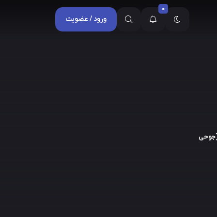
0
ورود / عضویت
رش (جوحی