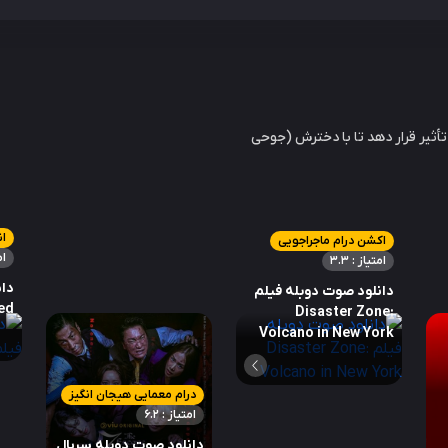
تمند را تحت تأثیر قرار دهد تا با دخترش (جوحی
ان
اکشن درام ماجراجویی
ام
امتیاز : 3.3
دان
دانلود صوت دوبله فیلم
ed
Disaster Zone:
Volcano in New York
درام معمایی هیجان انگیز
امتیاز : 6.2
دانلود صوت دوبله سریال