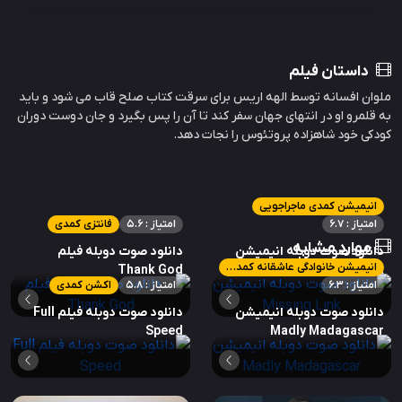
داستان فیلم
ملوان افسانه توسط الهه اریس برای سرقت کتاب صلح قاب می شود و باید
به قلمرو او در انتهای جهان سفر کند تا آن را پس بگیرد و جان دوست دوران
کودکی خود شاهزاده پروتئوس را نجات دهد.
انیمیشن کمدی ماجراجویی
امتیاز : 6.7
امتیاز : 5.6
فانتزی کمدی
موارد مشابه
دانلود صوت دوبله انیمیشن
دانلود صوت دوبله فیلم
انیمیشن خانوادگی عاشقانه کمدی کوتاه
Thank God
Missing Link
امتیاز : 6.3
امتیاز : 5.8
اکشن کمدی
دانلود صوت دوبله انیمیشن
دانلود صوت دوبله فیلم Full
Speed
Madly Madagascar