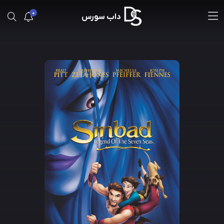
0
داب سورس