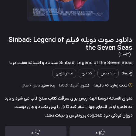
دانلود صوت دوبله فیلم Sinbad: Legend of
the Seven Seas
(2003)
Sinbad: Legend of the Seven Seas سندباد و افسانه هفت دریا
ژانرها:
انیمیشن
کمدی
ماجراجویی
مدت زمان: 86 دقیقه
کشور:
آمریکا
،
کانادا
رده سنی:
بالای ۶ سال
ملوان افسانه توسط الهه اریس برای سرقت کتاب صلح قاب می شود و باید
به قلمرو او در انتهای جهان سفر کند تا آن را پس بگیرد و جان دوست
دوران کودکی خود شاهزاده پروتئوس را نجات دهد.
0
0