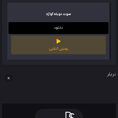
صوت دوبله آواژه
دانلود
پخش آنلاین
لر