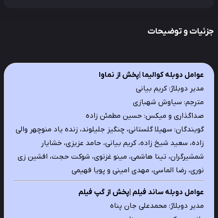
ئیات و توضیحات
عوامل دوبله کوالیما |پخش از نماوا
مدیر دوبلاژ: کریم بیانی
مترجم: سیاوش شهبازی
صداگذاری و میکس: حسین مطمئن زاده
گویندگان: سهیلا گلستانی، چنگیز جلیلوند، زنده یاد منوچهر والی
زاده، سعید شیخ زاده، کریم بیانی، حامد عزیزی، خشایار
شمشیرگران، تینا هاشمی، مینو غزنوی، شوکت حجت، افشین زی
نوری، رضا الماسی، مهدی امینی و پویا فهیمی
عوامل دوبله ساند فیلم |پخش از گپ فیلم
مدیر دوبلاژ: محمدعلی جان پناه