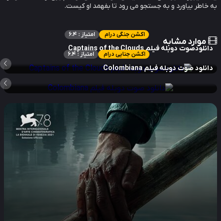
خاطر بیاورد و به جستجو می رود تا بفهمد او کیست.
اکشن جنگی درام
امتیاز : 6.4
موارد مشابه
نلودصوت دوبله فیلم Captains of the Clouds
اکشن جنایی درام
امتیاز : 6.4
نلود صوت دوبله فیلم Colombiana