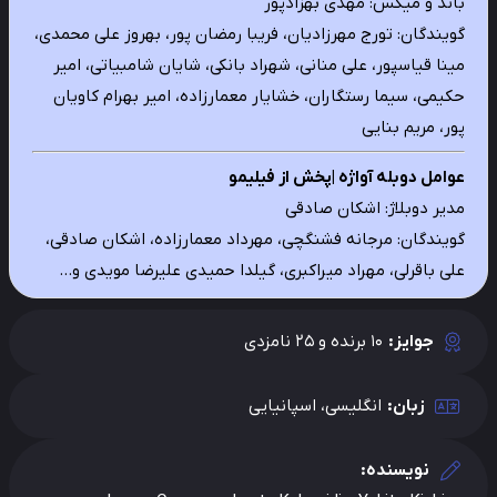
باند و میکس: مهدی بهزادپور
گویندگان: تورج مهرزادیان، فریبا رمضان پور، بهروز علی محمدی،
مینا قیاسپور، علی منانی، شهراد بانکی، شایان شامبیاتی، امیر
حکیمی، سیما رستگاران، خشایار معمارزاده، امیر بهرام کاویان
پور، مریم بنایی
عوامل دوبله آواژه |پخش از فیلیمو
مدیر دوبلاژ: اشکان صادقی
گویندگان: مرجانه فشنگچی، مهرداد معمارزاده، اشکان صادقی،
علی باقرلی، مهراد میراکبری، گیلدا حمیدی علیرضا مویدی و…
جوایز:
10 برنده و 25 نامزدی
زبان:
انگلیسی، اسپانیایی
نویسنده: