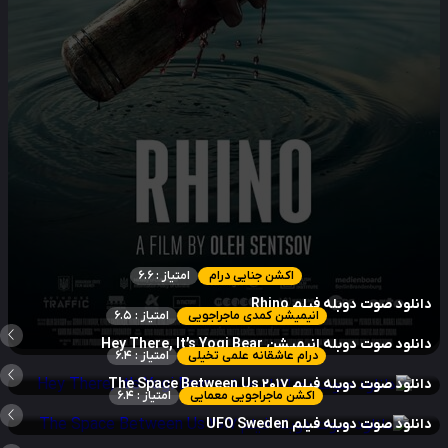
اکشن جنایی درام
امتیاز : 6.6
نلود صوت دوبله فیلم Rhino
انیمیشن کمدی ماجراجویی
امتیاز : 6.5
نلود صوت دوبله انیمیشن Hey There, It’s Yogi Bear
درام عاشقانه علمی تخیلی
امتیاز : 6.4
نلود صوت دوبله فیلم The Space Between Us 2017
اکشن ماجراجویی معمایی
امتیاز : 6.4
نلود صوت دوبله فیلم UFO Sweden