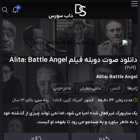
0
داب سورس
لود صوت دوبله فیلم Alita: Battle Angel
Alita: Battle An
رها:
اکشن
علمی تخیلی
ماجراجویی
دت زمان: 122 دقیقه
کشور:
آمریکا
،
ژاپن
،
کانادا
رده سنی:
بالای ۱۳ سال
سایبورگ غیرفعال شده احیا می شود، اما نمی تواند چیزی از گذشته خود
به خاطر بیاورد و به جستجو می رود تا بفهمد او کیست.
0
0