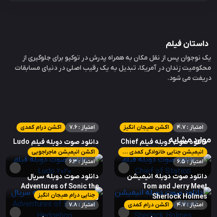
داستان فیلم
یک نوجوان پس از نقل مکان به همراه پدرش در توکیو برای جلوگیری از
محکومیت زندان در آمریکا، تبدیل به یک رقیب اصلی در دنیای مسابقات
دریفت می شود.
امتیاز : 4.7
اکشن هیجان انگیز
امتیاز : 7.6
اکشن درام کمدی
موارد مشابه
دانلود صوت دوبله فیلم Chief
دانلود صوت دوبله فیلم Ludo
2020
of Station
انیمیشن جنایی خانوادگی کمدی ماجراجویی معمایی هیجان انگیز
اکشن انیمیشن ماجراجویی
امتیاز : 6.5
امتیاز : 6.3
دانلود صوت دوبله انیمیشن
دانلود صوت دوبله سریال
Adventures of Sonic the
Tom and Jerry Meet
جنایی درام هیجان انگیز
Hedgehog
Sherlock Holmes
امتیاز : 4.7
اکشن درام کمدی
امتیاز : 7.8