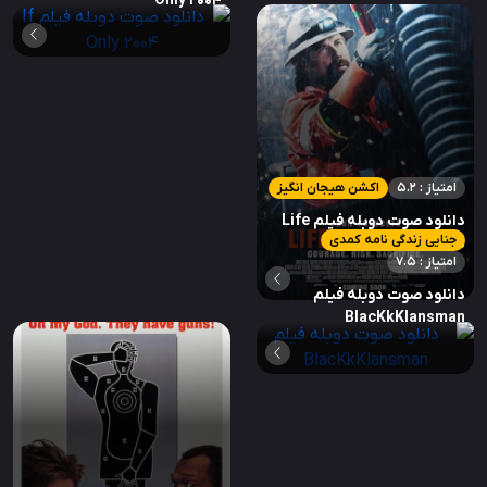
Only 2004
امتیاز : 5.2
اکشن هیجان انگیز
دانلود صوت دوبله فیلم Life
جنایی زندگی نامه کمدی
on the Line 2015
امتیاز : 7.5
دانلود صوت دوبله فیلم
BlacKkKlansman