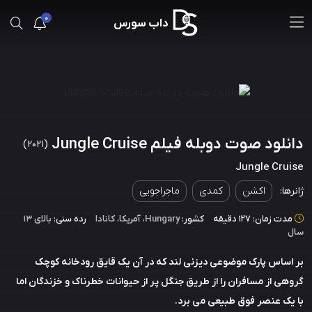
0
داب سورس
دانلود صوت دوبله فیلم Jungle Cruise
(2021)
Jungle Cruise
ژانرها:
اکشن
کمدی
ماجراجویی
مدت زمان: 127 دقیقه
کشور:
Hungary
،
آمریکا
،
کانادا
رده سنی:
بالای ۱۳
سال
بر اساس پارک موضوعی دیزنی لند که در آن یک قایق رودخانه کوچک
گروهی از مسافران را از طریق جنگل پر از حیوانات خطرناک و خزندگان اما
با یک عنصر فوق طبیعی می برد.