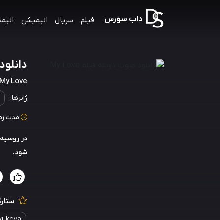
داب سورس
فیلم
سریال
انیمیشن
انیمه
دانلود ص
My Love
ژانرها:
مدت زمان: 26
در روسیه 
شود.
ستارگ
ryukova