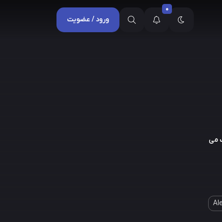
0
ورود / عضویت
 می
Al