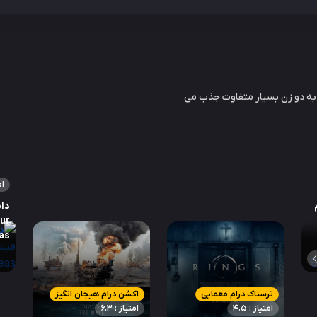
به دو زن بسیار متفاوت جذب می
ام
دان
our
as
ترسناک درام معمایی
اکشن درام هیجان انگیز
امتیاز : 4.5
امتیاز : 6.3