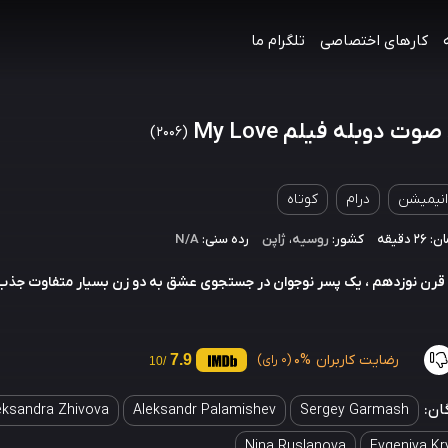
کارهای اختصاصی
تلگرام ما
وت دوبله فیلم My Love
(2006)
انیمیشن
درام
کوتاه
 دقیقه
کشور:
روسیه
،
ژاپن
رده سنی:
N/A
قرن نوزدهم ، یک پسر نوجوان در جستجوی عشق به دو زن بسیار متفاوت جذب
رضایت کاربران
0%
7.9
(0 رای)
/10
ان:
eksandra Zhivova
Aleksandr Palamishev
Sergey Garmash
Nina Ruslanova
Evgeniya K