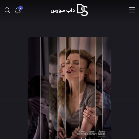
0
داب سورس