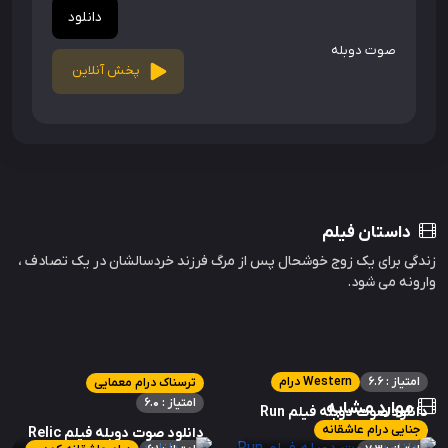
دانلود
صوت دوبله
پخش آنلاین
داستان فیلم
زندگی برای یک زوج خوشحال پس از مرگ فرزند خردسالشان در یک تصادف ،
وارونه می شود.
امتیاز : 6.6
Western درام
ترسناک درام معمایی
امتیاز : 6.0
موارد مشابه
دانلود صوت دوبله فیلم Run
جنایی درام عاشقانه
of the Arrow
دانلود صوت دوبله فیلم Relic