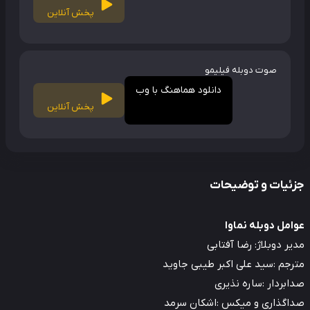
پخش آنلاین
صوت دوبله فیلیمو
دانلود هماهنگ با وب
پخش آنلاین
ئیات و توضیحات
مل دوبله نماوا
ر دوبلاژ: رضا آفتابی
جم :سید علی اکبر طیبی جاوید
بردار :ساره نذیری
اگذاری و میکس :اشکان سرمد