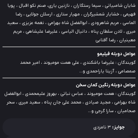
ان شامبیاتی ، سیما رستگاران ، نازنین یاری، صنم نکو اقبال ، پویا
می ، خشایار شمشیرگران ، مهیار ستاری ، ارسلان جولایی ، رضا
اسی ، مریم شاهرودی ، ابوالفضل شاه بهرامی ، نغمه عزیزی ، سعید
ی ، لادن سلطان پناه ، دانیال الیاسی ، علیرضا علیشاهی ، مریم
نیان ، رضا آفتابی
امل دوبله فیلیمو
ندگان : علیرضا باشکندی ، علی همت مومیوند ، امیر محمد
صامی ، آزیتا یاراحمدی و…
امل دوبله رنگین کمان سخن
ندگان : همت مومیوند ، عباس نباتی ، بهروز علیمحمدی ، ابوالفضل
‌ بهرامی ، مجید صیادی ، محمد علی جان پناه ، سعید میری ، سحر
امیان ، سارا گرجی و…
جوایز:
3 نامزدی