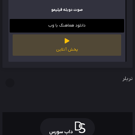
صوت دوبله فیلیمو
دانلود هماهنگ با وب
پخش آنلاین
لر
داب سورس