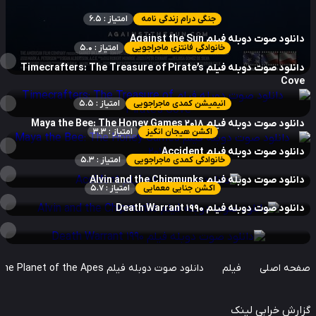
جنگی درام زندگی نامه
امتیاز : 6.5
نلود صوت دوبله فیلم Against the Sun
خانوادگی فانتزی ماجراجویی
امتیاز : 5.0
دانلود صوت دوبله فیلم Timecrafters: The Treasure of Pirate’s
Cov
انیمیشن کمدی ماجراجویی
امتیاز : 5.5
لود صوت دوبله فیلم Maya the Bee: The Honey Games 2018
اکشن هیجان انگیز
امتیاز : 3.3
نلود صوت دوبله فیلم Accident
خانوادگی کمدی ماجراجویی
امتیاز : 5.3
نلود صوت دوبله فیلم Alvin and the Chipmunks
اکشن جنایی معمایی
امتیاز : 5.7
نلود صوت دوبله فیلم Death Warrant 1990
حه اصلی
فیلم
دانلود صوت دوبله فیلم Kingdom of the Planet of the Apes
ارش خرابی لینک