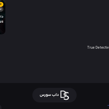
اک
ام
دان
us
داب سورس