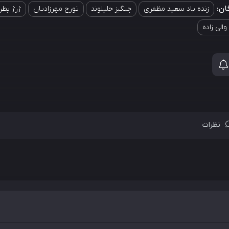
ان:
زنده یاد سعید مظفری
چنگیز جلیلوند
تورج مهرزادیان
ژرژ پط
ا‌لی زاده
نظرات