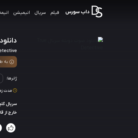
داب سورس
فیلم
سریال
انیمیشن
انیمه
دانلود صو
etective
به طو
ژانرها:
مدت زمان: 55
سریال گلچ
خارج از ق