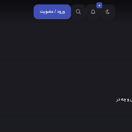
0
ورود / عضویت
 و چه در