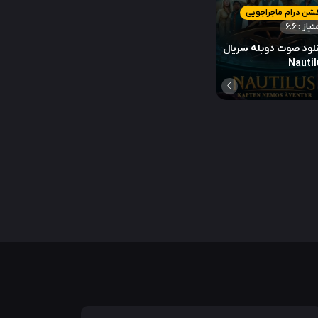
شن درام ماجراجویی
تیاز : 6.6
لود صوت دوبله سریال
Nautil