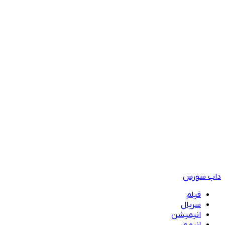
داب سورس
فیلم
سریال
انیمیشن