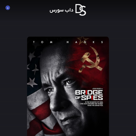
0
داب سورس