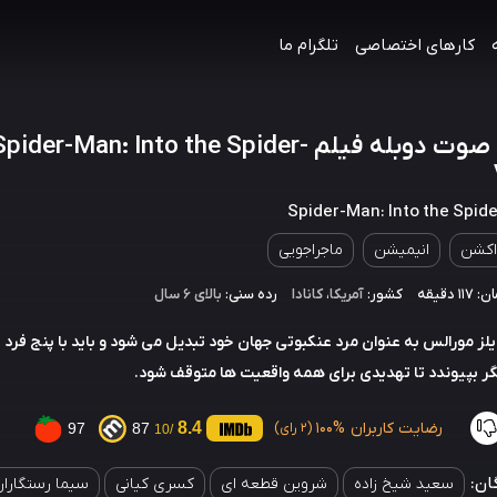
کارهای اختصاصی
تلگرام ما
دانلود صوت دوبله فیلم Spider-Man: Into the Spider
Spider-Man: Into the Spid
اکشن
انیمیشن
ماجراجویی
 دقیقه
کشور:
آمریکا
،
کانادا
رده سنی:
بالای ۶ سال
یلز مورالس به عنوان مرد عنکبوتی جهان خود تبدیل می شود و باید با پنج فرد 
دیگر بپیوندد تا تهدیدی برای همه واقعیت ها متوقف شود.
رضایت کاربران
100%
8.4
97
87
(2 رای)
/10
ان:
سعید شیخ زاده
شروین قطعه ای
کسری کیانی
سیما رستگارا