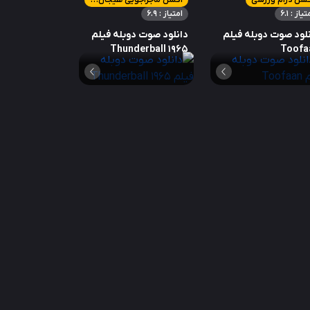
کشن درام ورزشی
اکشن ماجراجویی هیجان انگیز
تیاز : 6.1
امتیاز : 6.9
لود صوت دوبله فیلم
دانلود صوت دوبله فیلم
Thunderball 1965
Toofa