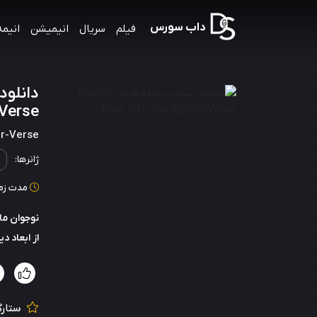
داب سورس
فیلم
سریال
انیمیشن
انیمه
Verse
er-Verse
ژانرها:
مدت زمان: 117
نوجوان ما
از ابعاد 
ستارگ