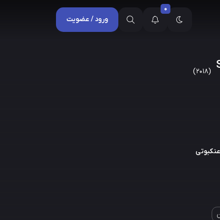
0
ورود / عضویت
-
(2018)
عنکبوتی
ن