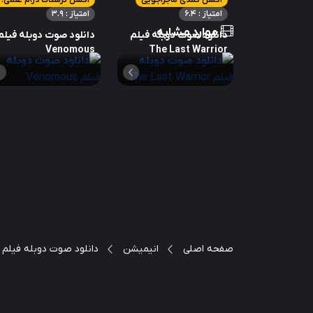
اکشن کمدی ماجراجویی
اکشن ترسناک درام ع
امتیاز : 6.4
امتیاز : 3.9
موارد مشابه
دانلود صوت دوبله فیلم
دانلود صوت دوبله فیلم
Venomous
The Last Warrior
صفحه اصلی
انیمیشن
دانلود صوت دوبله فیلم Spider-Man: Into the Spider-Verse