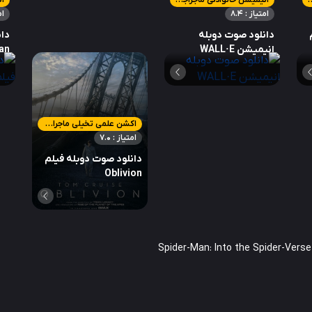
لمی تخیلی هیجان انگیز
انیمیشن خانوادگی ماجراجویی
ا
امتیاز : 8.4
ام
دانلود صوت دوبله
دان
انیمیشن WALL·E
an
اکشن علمی تخیلی ماجراجویی
امتیاز : 7.0
دانلود صوت دوبله فیلم
Oblivion