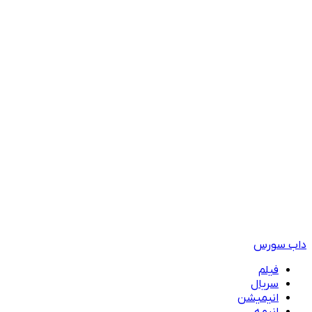
داب سورس
فیلم
سریال
انیمیشن