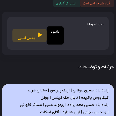
گزارش خرابی لینک
اشتراک گذاری
صوت دوبله
دانلود
پخش آنلاین
ئیات و توضیحات
زنده یاد حسین عرفانی | اریک پورتمن | ستوان هرت
کیکاووس یاکیده | نایال مک گینس | ووگل
زنده یاد حسین معمارزاده | ریموند مسی | مسافر قاچاقی
ابوالحسن تهامی | لزلی هاوارد | آقای اسکات