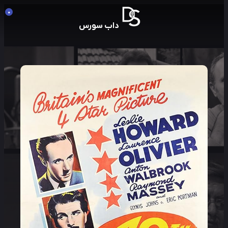
0
داب سورس