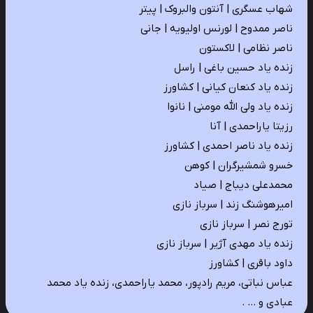
شهاب عسگری | آنتون والبروک | پیتر
ناصر ممدوح | لورنس اولیویه | جانی
ناصر نظامی | لاکستون
زنده یاد حسین باغی | راسل
زنده یاد کنعان کیانی | کشاورز
زنده یاد ولی الله مومنی | نانوا
رزیتا یاراحمدی | آنا
زنده یاد ناصر احمدی | کشاورز
خسرو شمشیرگران | کوهن
محمدعلی دیباج | صیاد
امیرهوشنگ زند | سرباز نازی
تورج نصر | سرباز نازی
زنده یاد مهدی آژیر | سرباز نازی
داود باقری | کشاورز
عباس نباتی، مریم رادپور، محمد یاراحمدی، زنده یاد محمد
عبادی و … .