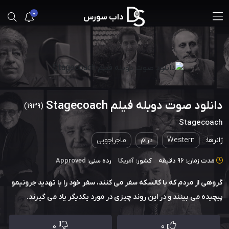
0
داب سورس
دانلود صوت دوبله فیلم Stagecoach
(1939)
Stagecoach
ژانرها:
Western
درام
ماجراجویی
مدت زمان: 96 دقیقه
کشور:
آمریکا
رده سنی:
Approved
گروهی از مردم که با کالسکه سفر می کنند، سفر خود را با تهدید جرونیمو
پیچیده می بینند و در این روند چیزی در مورد یکدیگر یاد می گیرند.
0
0