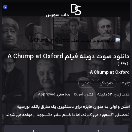
0
داب سورس
لود صوت دوبله فیلم A Chump at Oxford
A Chump at Oxfo
رها:
خانوادگی
کمدی
مان: 62 دقیقه
کشور:
آمریکا
رده سنی:
Approved
ن و اولی به عنوان جایزه برای دستگیری یک سارق بانک، بورسیه
یلی آکسفورد می گیرند، اما با خشم سایر دانشجویان مواجه می شوند.
0
0