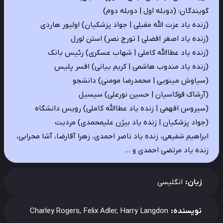
گویندگان: (دوبله اول | دوبله دوم)
(زنده یاد عزت الله مقبلی | جواد پزشکیان) اولیور هاردی
(زنده یاد اصغر افضلی | تورج نصر) استن لورل
(زنده یاد عطاالله کاملی | شهاب عسکری) رئیس بانک
(زنده یاد مندوب هاشمی | کریم بیانی) افسر پلیس
(سیاوش مینویی | محمدرضا مومنی) دانشجو
(آرشاک قوکاسیان | حسین نورعلی) سیسیل
(سیروس افهمی | زنده یاد عطاالله کاملی) رویس دانشگاه
(جواد پزشکیان | زنده یاد بیژن علیمحمدی) مردیت
ابراهیم شفیعی، زنده یاد ناصر احمدی، زهرا آقارضا، آشا محرابی،
زنده یاد مرتضی احمدی و …
زبان:
انگلیسی
نویسنده:
Charley Rogers, Felix Adler, Harry Langdon