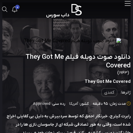
0
داب سورس
دانلود صوت دوبله فیلم They Got Me
Cover
They Got Me Cover
رها:
کمدی
دت زمان: 95 دقیقه
کشور:
آمریکا
رده سنی:
Approved
رت کیترج، خبرنگار احمق که توسط سردبیرش به دلیل بی کفایتی اخراج
 است، وقتی به طور تصادفی شبکه ای از جاسوسان نازی ها را در
نگتن دی سی کشف می کند، فرصتی برای نجات خود می بیند.