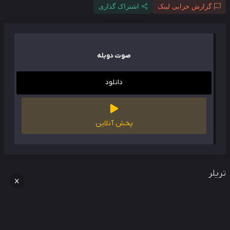
گزارش خرابی لینک
اشتراک گذاری
صوت دوبله
دانلود
پخش آنلاین
لر