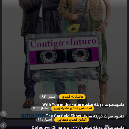
عاشقانه کمدی
امتیاز : 6.2
نلودصوت دوبله فیلم With You in the Future
انیمیشن کمدی ماجراجویی
امتیاز : 5.6
نلود صوت دوبله سریال The Garfield Show
اکشن کمدی معمایی
امتیاز : 6.1
لود صوت دوبله فیلم Detective Chinatown 2 2018