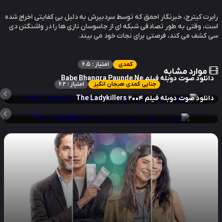
رت کیترج، خبرنگار احمق که توسط سردبیرش به دلیل بی کفایتی اخراج شده
، وقتی به طور تصادفی شبکه ای از جاسوسان نازی ها را در واشنگتن دی
کشف می کند، فرصتی برای نجات خود می بیند.
کمدی
امتیاز : 6.5
موارد مشابه
نلود صوت دوبله فیلم Babe Bhangra Paunde Ne
جنایی کمدی هیجان انگیز
امتیاز : 6.2
نلود صوت دوبله فیلم The Ladykillers 2004