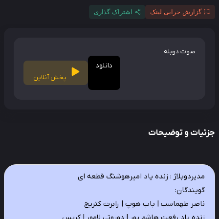
گزارش خرابی لینک
اشتراک گذاری
صوت دوبله
دانلود
پخش آنلاین
ئیات و توضیحات
مدیردوبلاژ : زنده یاد امیرهوشنگ قطعه ای
گویندگان:
ناصر طهماسب | باب هوپ | رابرت کتریج
زنده یاد رفعت هاشم پور | دوروتی لامور | کریس