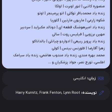
منصوره کاتبی | لنور اوبرت | اولگا
زنده یاد محمدباقر توکلی | اتو پرمینجر | اوتو
شکوه زارعی | ماریون مارتین | گلوریا
زنده یاد امیرهوشنگ قطعه ای | دونالد مکبراید | سردبیر
مهین برزویی | فیلیس روت | سالی
زنده یاد پرویز ربیعی | ادواردو چیانلی | بالداناکو
زهرا آقارضا | فلورنس بیتس | کولی
محمد بهره مندی، زنده یاد مندوب هاشمی، زنده یاد سیامک
اطلسی، تورج نصر، جواد پزشکیان و …
زبان:
انگلیسی
نویسنده:
Harry Kurnitz, Frank Fenton, Lynn Root