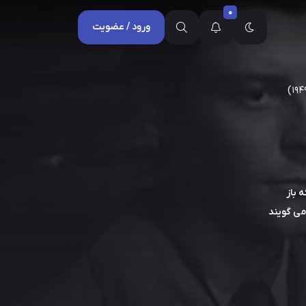
0
ورود / عضویت
 باز
می گویند