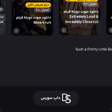
امتیاز : 6.9
درام هیجان انگیز
ام
امتیاز : 6.0
دانلود صوت دوبله فیلم
Extremely Loud &
دان
دانلود صوت دوبله فیلم
on
Incredibly Close 2011
Mine 9 2019
داب سورس