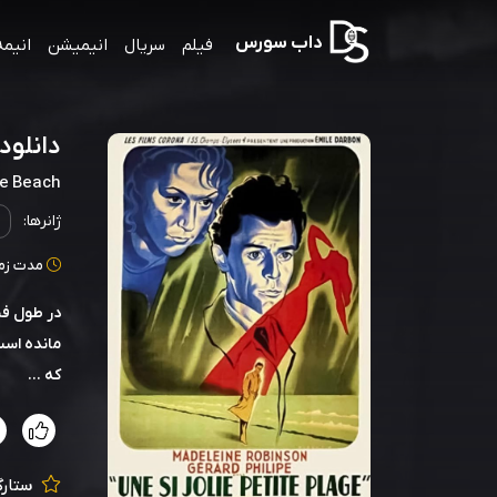
داب سورس
فیلم
سریال
انیمیشن
انیمه
دانلود صوت د
le Beach
ژانرها:
مدت زمان: 91
در طول فص
مانده است
که ...
ستارگ