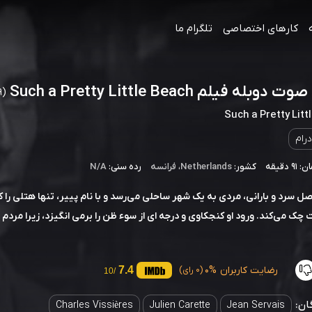
کارهای اختصاصی
تلگرام ما
وبله فیلم Such a Pretty Little Beach
(1949)
Such a Pretty Litt
درام
 دقیقه
کشور:
Netherlands
،
فرانسه
رده سنی:
N/A
ل سرد و بارانی، مردی به یک شهر ساحلی می‌رسد و با نام پییر، تنها هتلی را که
 چک می‌کند. ورود او کنجکاوی و درجه ای از سوء ظن را برمی انگیزد، زیرا مردم 
رضایت کاربران
0%
7.4
(0 رای)
/10
ان:
Charles Vissières
Julien Carette
Jean Servais