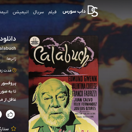
داب سورس
فیلم
سریال
انیمیشن
انیمه
دانلود صوت د
Calabuch
ژانرها:
مدت زمان: 93
پروفسور خ
تا به صور
غافل از م
ستارگ