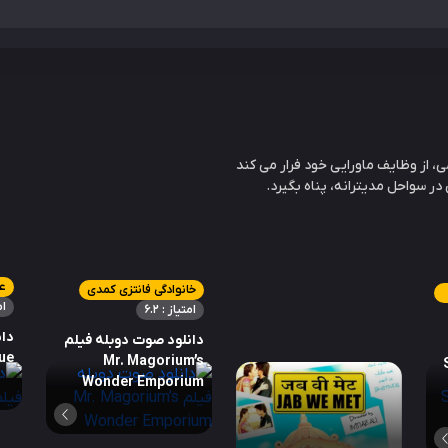
از وظایف ماورایی خود فرار می کند
ر سواحل مدیترانه، پناه بگیرد.
ع
خانوادگی فانتزی کمدی
ام
امتیاز : 6.2
دان
دانلود صوت دوبله فیلم
ue
Mr. Magorium’s
S
Wonder Emporium