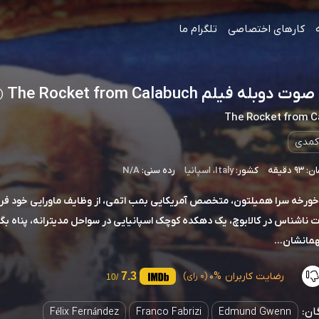
کارهای اختصاصی
تلگرام ما
وبله فیلم The Rocket from Calabuch
1956)
The Rocket from 
کمدی
 دقیقه
کشور:
Italy
،
اسپانیا
رده سنی:
N/A
ورخه سرا همیلتون، متخصص آمریکایی بمب اتمی، از وظایف ماورایی خود فرا
ت ناشناس در کالابوچ، یک دهکده کوچک اسپانیایی در سواحل مدیترانه، پناه بگی
همانشان...
رضایت کاربران
0%
7.3
(0 رای)
/10
ان:
Félix Fernández
Franco Fabrizi
Edmund Gwenn