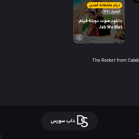
درام عاشقانه کمدی
امتیاز : 7.9
دانلود صوت دوبله فیلم
Jab We Met
داب سورس