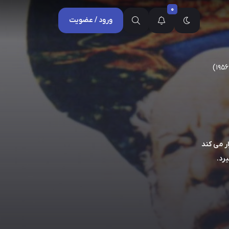
0
ورود / عضویت
(
ر می کند
رد.