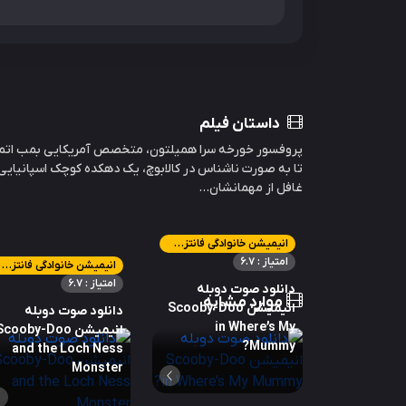
داستان فیلم
پروفسور خورخه سرا همیلتون، متخصص آمریکایی بمب اتمی، 
تا به صورت ناشناس در کالابوچ، یک دهکده کوچک اسپانیایی د
غافل از مهمانشان...
انیمیشن خانوادگی فانتزی کمدی ماجراجویی معمایی
امتیاز : 6.7
انیمیشن خانوادگی فانتزی کمدی ماجراجویی معمایی
امتیاز : 6.7
دانلود صوت دوبله
موارد مشابه
انیمیشن Scooby-Doo
دانلود صوت دوبله
in Where’s My
انیمیشن cooby-Doo
Mummy?
and the Loch Ness
Monster