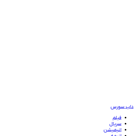
داب سورس
فیلم
سریال
انیمیشن