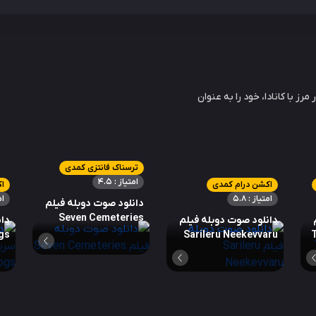
رز با کانادا، خود را به عنوان
ترسناک فانتزی کمدی
امتیاز : 4.5
اکشن درام کمدی
ا
امتیاز : 5.8
ام
دانلود صوت دوبله فیلم
Seven Cemeteries
دانلود صوت دوبله فیلم
دان
gs
Sarileru Neekevvaru