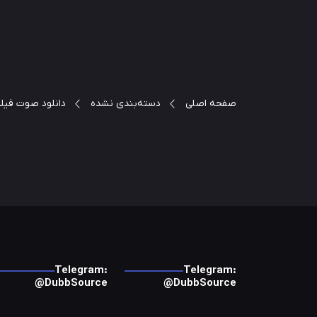
صفحه اصلی
دسته‌بندی نشده
دانلود صوت فیلم re No Angels
Telegram:
Telegram:
@DubbSource
@DubbSource