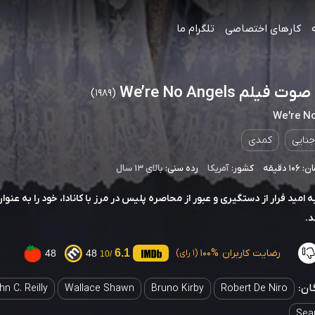
کارهای اختصاصی
تلگرام ما
فیلم We’re No Angels
(1989)
We're N
جنایی
کمدی
 دقیقه
کشور:
آمریکا
رده سنی:
بالای ۱۳ سال
ه امید فرار از دستگیری و عبور از محاصره پلیس در مرز با کانادا، خود را به عن
د.
رضایت کاربران
100%
6.1
48
48
(1 رای)
/10
ان:
hn C. Reilly
Wallace Shawn
Bruno Kirby
Robert De Niro
Sea