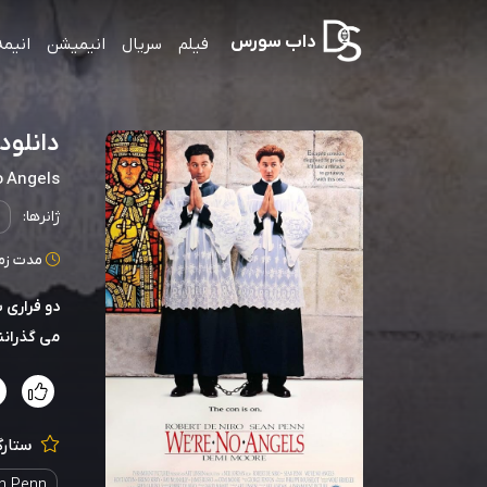
داب سورس
فیلم
سریال
انیمیشن
انیمه
دانلود صوت 
o Angels
ژانرها:
مدت زمان: 106
دو فراری ب
می گذرانن
ستارگ
n Penn