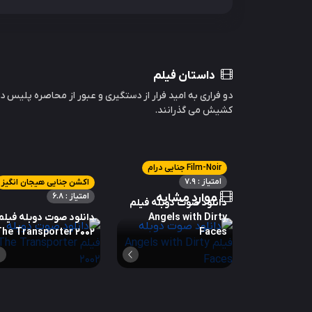
داستان فیلم
دو فراری به امید فرار از دستگیری و عبور از محاصره پلیس در م
کشیش می گذرانند.
Film-Noir جنایی درام
امتیاز : 7.9
اکشن جنایی هیجان انگیز
موارد مشابه
امتیاز : 6.8
دانلود صوت دوبله فیلم
Angels with Dirty
دانلود صوت دوبله فیلم
The Transporter 2002
Faces