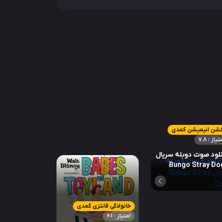
کشن انیمیشن کمدی
تیاز : 7.8
لود صوت دوبله سریال
Bungo Stray Do
خانوادگی فانتزی کمدی
امتیاز : 6.1