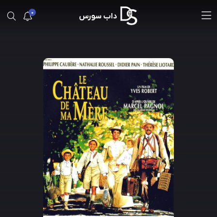
0
داب سورس