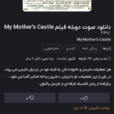
دانلود صوت دوبله فیلم My Mother’s Castle
(1990)
My Mother's Castle
ژانرها:
زندگی نامه
کمدی
ماجراجویی
مدت زمان: 98 دقیقه
کشور:
فرانسه
رده سنی:
بالای ۶ سال
هر تعطیلات مارسل و خانواده اش به کلبه خود در نزدیکی مارسی می روند.
در یکی از این تعطیلات، او با ایزابل، دختری زیبا اما متکبر آشنا می شود...
برگرفته از رمان کلاسیک فرقه ای از مارسل پاگنول.
0
0
رضایت کاربران
0%
(0 رای)