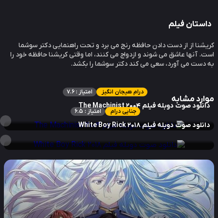
ستان فیلم
شنا از از دست دادن حافظه رنج می برد و تحت راهنمایی دکتر سوشما
. آنها عاشق می شوند و ازدواج می کنند، اما وقتی کریشنا حافظه خود را
دست می آورد، سعی می کند دکتر سوشما را بکشد.
درام هیجان انگیز
امتیاز : 7.6
ارد مشابه
نلود صوت دوبله فیلم The Machinist 2004
جنایی درام
امتیاز : 6.5
نلود صوت دوبله فیلم White Boy Rick 2018