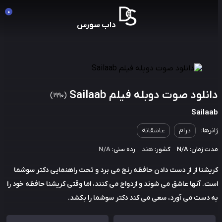
0
داب سورس
نلود صوت دوبله فیلم Sailaab
(1990)
Saila
رها:
درام
عاشقانه
زمان: N/A
کشور:
هند
رده سنی:
N/A
شنا از از دست دادن حافظه رنج می برد و تحت راهنمایی دکتر سوشما
. آنها عاشق می شوند و ازدواج می کنند، اما وقتی کریشنا حافظه خود را
دست می آورد، سعی می کند دکتر سوشما را بکشد.