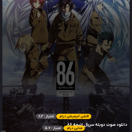
اکشن انیمیشن درام
امتیاز : 8.2
انلود صوت دوبله سریال انیمه 86
جنایی درام
امتیاز : 5.7