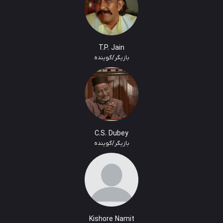
T.P. Jain
بازیگر/گوینده
C.S. Dubey
بازیگر/گوینده
Kishore Namit