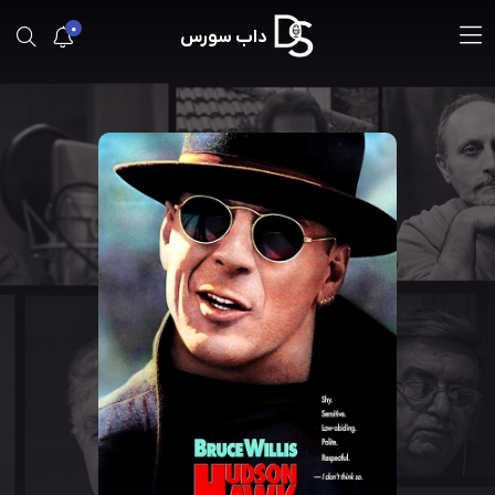
0
داب سورس