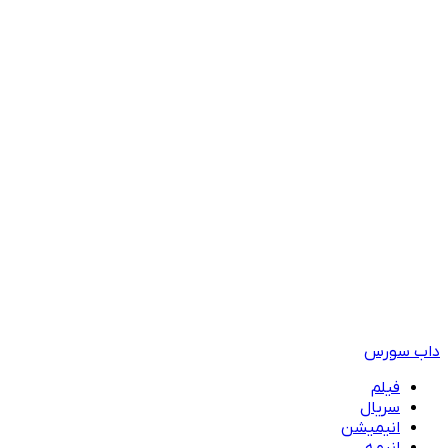
داب سورس
فیلم
سریال
انیمیشن