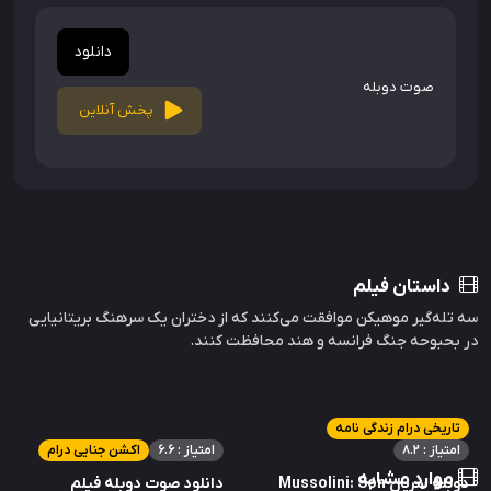
دانلود
صوت دوبله
پخش آنلاین
داستان فیلم
سه تله‌گیر موهیکن موافقت می‌کنند که از دختران یک سرهنگ بریتانیایی
در بحبوحه جنگ فرانسه و هند محافظت کنند.
تاریخی درام زندگی نامه
امتیاز : 8.2
امتیاز : 6.6
اکشن جنایی درام
موارد مشابه
دوبله سریال Mussolini: Son
دانلود صوت دوبله فیلم