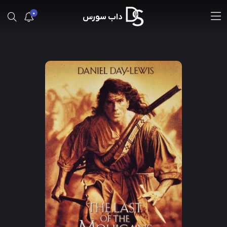
0
داب سورس