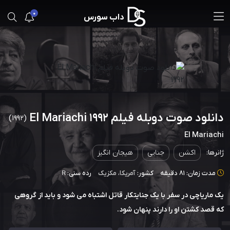
0
داب سورس
دانلود صوت دوبله فیلم El Mariachi 1992
(1992)
El Mariachi
ژانرها:
اکشن
جنایی
هیجان انگیز
مدت زمان: 81 دقیقه
کشور:
آمریکا
،
مکزیک
رده سنی:
R
یک ماریاچی در سفر با یک جنایتکار قاتل اشتباه می شود و باید از گروهی
که قصد کشتن او را دارند پنهان شود.