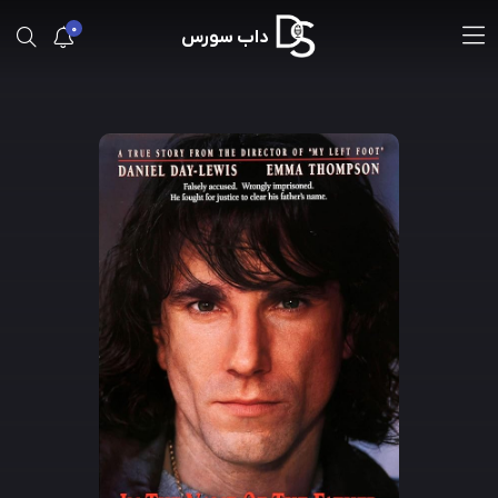
0
داب سورس